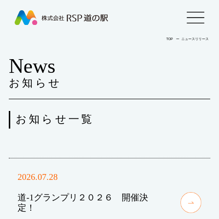
株
menu
式
TOP
ー
ニュースリリース
News
会
お知らせ
社
RSP
お知らせ一覧
道
の
2026.07.28
駅
道-1グランプリ２０２６ 開催決
定！