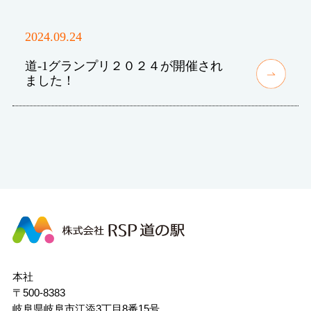
2024.09.24
道-1グランプリ２０２４が開催され
ました！
株
式
会
社
本社
RSP
〒500-8383
道
岐阜県岐阜市江添3丁目8番15号
の