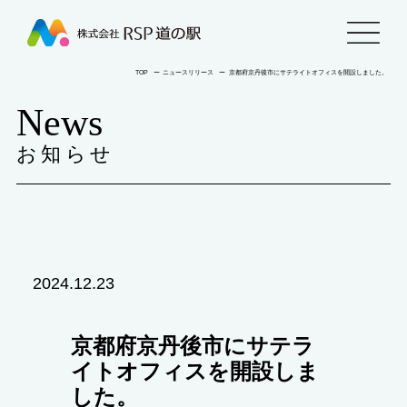
株
menu
式
TOP
ー
ニュースリリース
ー
京都府京丹後市にサテライトオフィスを開設しました。
News
会
お知らせ
社
RSP
道
2024.12.23
の
駅
京都府京丹後市にサテラ
イトオフィスを開設しま
した。