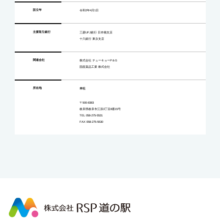
設立年
令和2年4月1日
主要取引銀行
三菱UFJ銀行 日本橋支店
十六銀行 東京支店
関連会社
株式会社 チューキョーP＆G
国産薬品工業 株式会社
所在地
本社
〒500-8383
岐阜県岐阜市江添3丁目8番15号
TEL 058-275-5531
FAX 058-275-5530
株
式