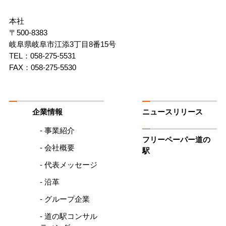
会
社
本社
RSP
〒500-8383
道
岐阜県岐阜市江添3丁目8番15号
の
駅
TEL：058-275-5531
FAX：058-275-5530
企業情報
ニュースリリース
- 事業紹介
フリーペーパー道の
- 会社概要
駅
- 代表メッセージ
- 沿革
- グループ企業
- 道の駅コンサル