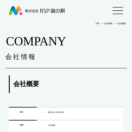
株
menu
式
TOP
ー
会社情報
ー
会社概要
COMPANY
会
社
会社情報
RSP
道
会社概要
の
駅
社名
株式会社 RSP道の駅
代表
小池 重善