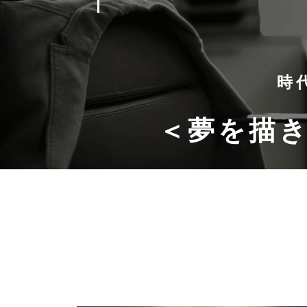
時
＜夢を描