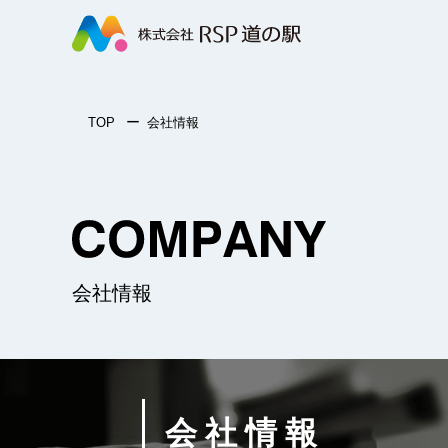
株
式
会
ー
TOP
会社情報
社
RSP
COMPANY
道
会社情報
の
駅
会社情報