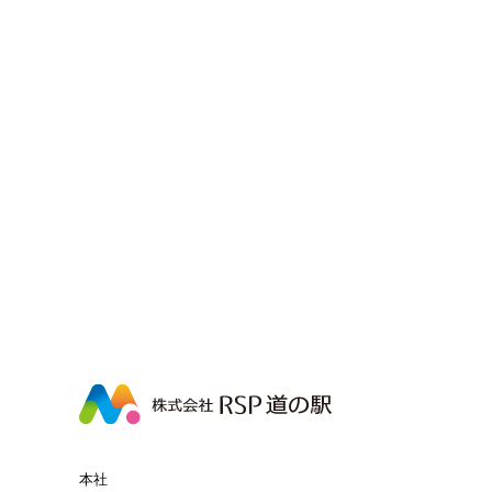
株
式
会
社
本社
RSP