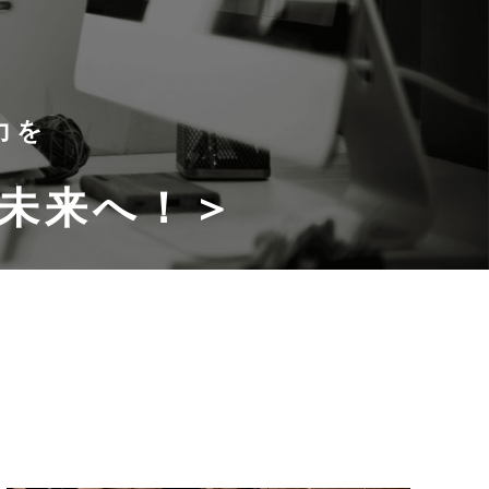
力を
未来へ！＞