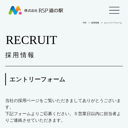
株
menu
式
TOP
ー
採用情報
ー
エントリーフォーム
RECRUIT
会
社
採用情報
RSP
道
エントリーフォーム
の
当社の採用ページをご覧いただきましてありがとうございま
駅
す。
下記フォームよりご応募ください。５営業日以内に担当者よ
りご連絡させていただきます。