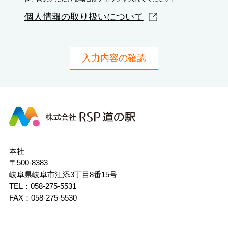
個人情報の取り扱いについて
株
式
会
社
本社
RSP
〒500-8383
道
岐阜県岐阜市江添3丁目8番15号
の
駅
TEL：058-275-5531
FAX：058-275-5530