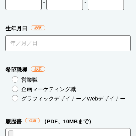
-
-
生年月日
必
須
希望職種
必
須
営業職
企画マーケティング職
グラフィックデザイナー／Webデザイナー
履歴書
（PDF、10MBまで）
必
須