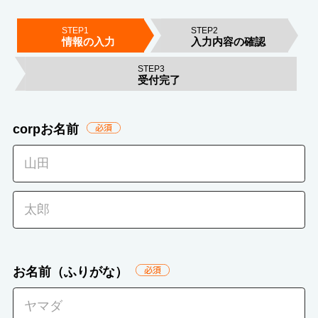
STEP1
STEP2
情報の入力
入力内容の確認
STEP3
受付完了
corpお名前
必
須
お名前（ふりがな）
必
須