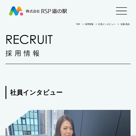
株
menu
式
TOP
ー
採用情報
ー
社員インタビュー
ー
近藤 真由
RECRUIT
会
採用情報
社
RSP
道
社員インタビュー
の
駅