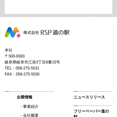
株
式
会
社
本社
RSP
〒500-8383
道
岐阜県岐阜市江添3丁目8番15号
の
駅
TEL：058-275-5531
FAX：058-275-5530
企業情報
ニュースリリース
- 事業紹介
フリーペーパー道の
- 会社概要
駅