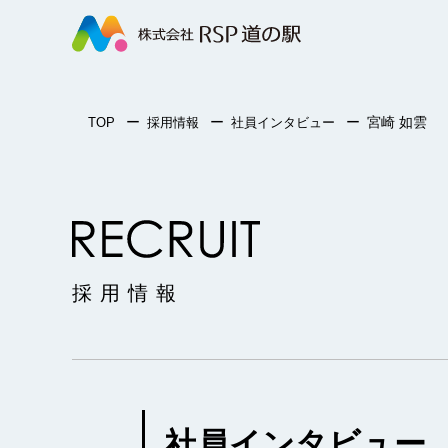
株
式
会
ー
ー
ー
宮崎 如雲
TOP
採用情報
社員インタビュー
社
RSP
RECRUIT
道
採用情報
の
駅
社員インタビュー