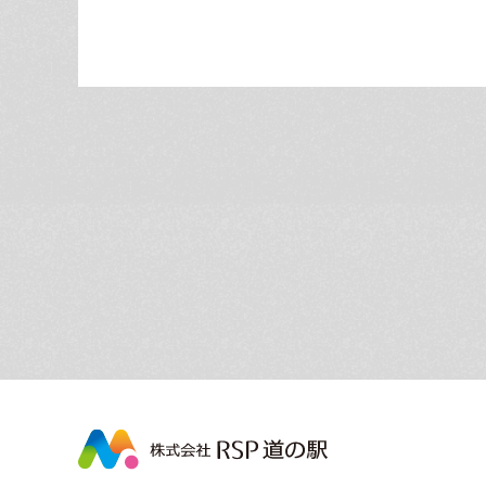
株
式
会