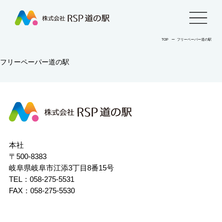
株
menu
式
TOP
ー
フリーペーパー道の駅
フリーペーパー道の駅
会
社
株
RSP
式
会
道
社
本社
RSP
〒500-8383
の
道
岐阜県岐阜市江添3丁目8番15号
の
駅
TEL：058-275-5531
駅
FAX：058-275-5530